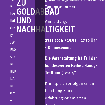
ZU
n
Tagungsnummer:
GOLDABBAU
For
Kosten:
UND
tbil
Anmeldung:
NACHHALTIGKEIT
dun
g:
27.11.2024 • 15.55 – 17.30 Uhr
„WI
• Onlineseminar
ESO
STA
Die Veranstaltung ist Teil der
RB
bundesweiten Reihe „Handy-
BER
Treff um 5 vor 4“
NA
Krimispiele verfolgen einen
RD
handlungs- und
O?“
erfahrungsorientierten
–