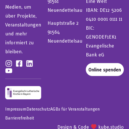
91561
Eine Welt
Medien, um
Neuendettelsau
IBAN: DE12 5206
über Projekte,
0410 0001 0111 11
Hauptstraße 2
Veranstaltungen
BIC:
91564
und mehr
GENODEF1EK1
Neuendettelsau
informiert zu
Evangelische
bleiben.
Bank eG
Online spenden
Impressum
Datenschutz
AGBs für Veranstaltungen
Barrierefreiheit
Design & Code
kube.studio