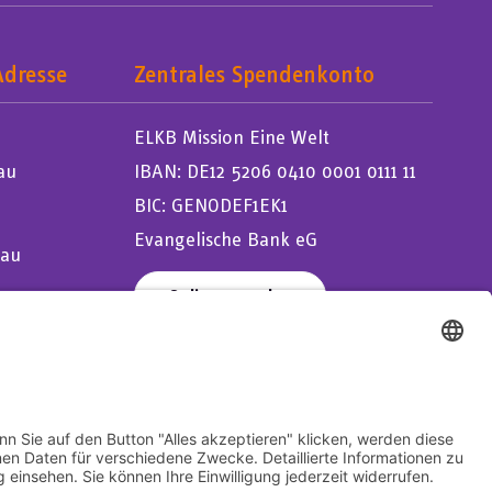
Adresse
Zentrales Spendenkonto
ELKB Mission Eine Welt
au
IBAN: DE12 5206 0410 0001 0111 11
BIC: GENODEF1EK1
Evangelische Bank eG
sau
Online spenden
Veranstaltungen
Barrierefreiheit
Design & Code
kube.studio