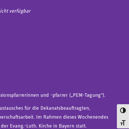
icht verfügbar
iCalendar
Office 365
ssionspfarrerinnen und -pfarrer („PEM-Tagung“).
stausches für die Dekanatsbeauftragten,
Umsch
tnerschaftsarbeit. Im Rahmen dieses Wochenendes
Schrif
der Evang.-Luth. Kirche in Bayern statt.