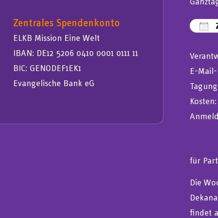
Ganztä
Zentrales Spendenkonto
Z
ELKB Mission Eine Welt
IC
IBAN: DE12 5206 0410 0001 0111 11
Verantw
BIC: GENODEF1EK1
E-Mail-
Evangelische Bank eG
Tagung
Kosten:
Anmeldu
für Par
Die Woc
Dekanat
findet 