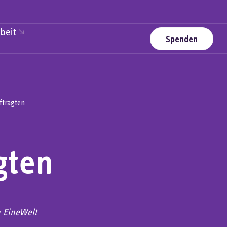
beit
Spenden
ftragten
gten
n EineWelt