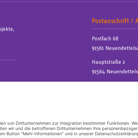
Postanschrift / 
jekte,
Postfach 68
91561 Neuendettels
Hauptstraße 2
91564 Neuendettel
Impressum
Datenschutz
AGBs für 
angelisch-Lutherischen Kirche in