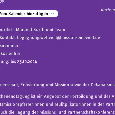
gig
Karte n
um Kalender hinzufügen
S herunterladen
Google Kalender
ortlich: Manfred Kurth und Team
Kontakt: begegnung.weltweit@mission-einewelt.de
snummer:
 kostenfrei
ng: bis 25.10.2024
tnerschaft, Entwicklung und Mission sowie der Dekanatsmi
henendtagung ist ein Angebot der Fortbildung und des Au
smissionspfarrerInnen und MulitplikatorInnen in der Par
auch die Tagung der Missions- und Partnerschaftskonferenz 