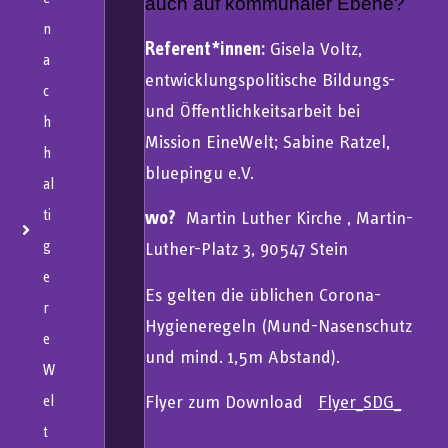
auch auf kommunaler Ebene?
n
Referent*innen:
Gisela Voltz,
a
entwicklungspolitische Bildungs-
c
und Öffentlichkeitsarbeit bei
h
Mission EineWelt; Sabine Ratzel,
h
bluepingu e.V.
al
ti
wo?
Martin Luther Kirche ,
Martin-
g
Luther-Platz 3, 90547 Stein
e
Es gelten die üblichen Corona-
r
Hygieneregeln (Mund-Nasenschutz
e
und mind. 1,5m Abstand).
W
Flyer zum Download
Flyer_SDG_
el
t