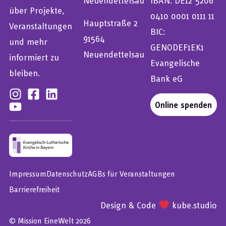
Neuendettelsau
IBAN: DE12 5206
über Projekte,
0410 0001 0111 11
Hauptstraße 2
Veranstaltungen
BIC:
91564
und mehr
GENODEF1EK1
Neuendettelsau
informiert zu
Evangelische
bleiben.
Bank eG
Online spenden
Impressum
Datenschutz
AGBs für Veranstaltungen
Barrierefreiheit
Design & Code
kube.studio
© Mission EineWelt 2026