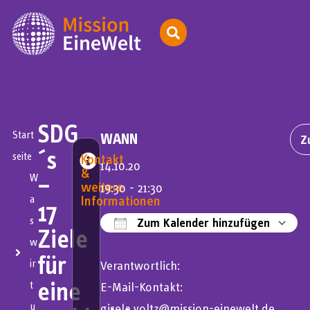
SDG
Start
WANN
Z
´s
seite
Kontakt
14.10.20
&
–
W
weitere
19:30 - 21:30
Informationen
a
17
s
Zum Kalender hinzufügen
Ziele
w
ICS herunterladen
für
ir
Verantwortlich:
eine
t
E-Mail-Kontakt:
u
gisela.voltz@mission-einewelt.de