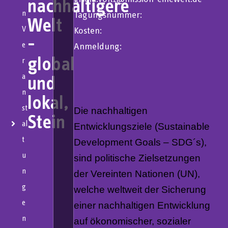
nachhaltigere
n
Tagungsnummer:
Welt
V
Kosten:
-
e
Anmeldung:
global
r
a
und
n
lokal,
st
Die nachhaltigen
Stein
al
Entwicklungsziele (Sustainable
t
Development Goals – SDG´s),
u
sind politische Zielsetzungen
n
der Vereinten Nationen (UN),
g
welche weltweit der Sicherung
e
einer nachhaltigen Entwicklung
n
auf ökonomischer, sozialer