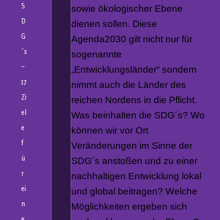
S
sowie ökologischer Ebene
D
dienen sollen. Diese
G
Agenda2030 gilt nicht nur für
´s
sogenannte
–
„Entwicklungsländer“ sondern
17
nimmt auch die Länder des
Zi
reichen Nordens in die Pflicht.
el
Was beinhalten die SDG´s? Wo
e
können wir vor Ort
f
Veränderungen im Sinne der
ü
SDG´s anstoßen und zu einer
r
nachhaltigen Entwicklung lokal
ei
und global beitragen? Welche
n
Möglichkeiten ergeben sich
e