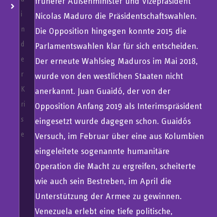
früherer Außenminister und Vizepräsident
i
Nicolas Maduro die Präsidentschaftswahlen.
n
Die Opposition hingegen konnte 2015 die
d
Parlamentswahlen klar für sich entscheiden.
e
Der erneute Wahlsieg Maduros im Mai 2018,
r
wurde von den westlichen Staaten nicht
K
anerkannt. Juan Guaidó, der von der
ri
Opposition Anfang 2019 als Interimspräsident
s
eingesetzt wurde dagegen schon. Guaidós
e
Versuch, im Februar über eine aus Kolumbien
eingeleitete sogenannte humanitäre
Operation die Macht zu ergreifen, scheiterte
wie auch sein Bestreben, im April die
Unterstützung der Armee zu gewinnen.
Venezuela erlebt eine tiefe politische,