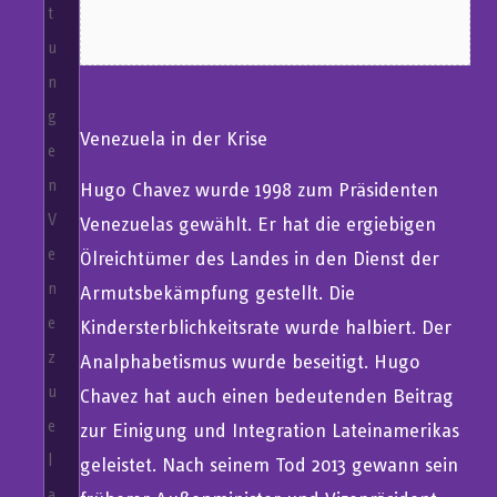
t
u
n
g
Venezuela in der Krise
e
n
Hugo Chavez wurde 1998 zum Präsidenten
V
Venezuelas gewählt. Er hat die ergiebigen
e
Ölreichtümer des Landes in den Dienst der
n
Armutsbekämpfung gestellt. Die
e
Kindersterblichkeitsrate wurde halbiert. Der
z
Analphabetismus wurde beseitigt. Hugo
u
Chavez hat auch einen bedeutenden Beitrag
e
zur Einigung und Integration Lateinamerikas
l
geleistet. Nach seinem Tod 2013 gewann sein
a