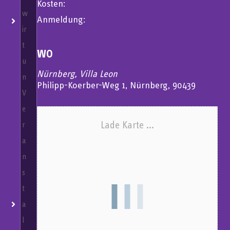
Kosten:
w
Anmeldung:
ir
t
WO
u
Nürnberg, Villa Leon
n
Philipp-Koerber-Weg 1, Nürnberg, 90439
V
e
Lade Karte ...
r
a
n
s
t
a
l