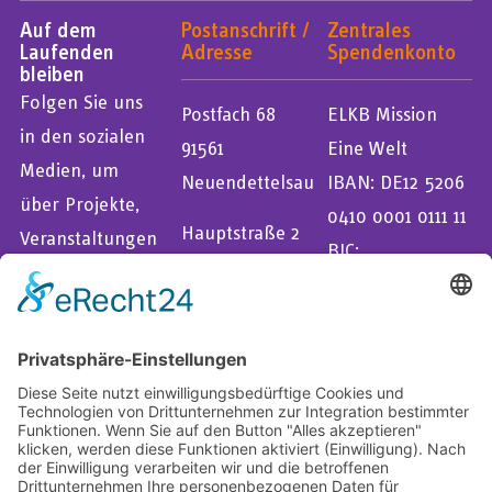
Auf dem
Postanschrift /
Zentrales
Laufenden
Adresse
Spendenkonto
bleiben
Folgen Sie uns
Postfach 68
ELKB Mission
in den sozialen
91561
Eine Welt
Medien, um
Neuendettelsau
IBAN: DE12 5206
über Projekte,
0410 0001 0111 11
Hauptstraße 2
Veranstaltungen
BIC:
91564
und mehr
GENODEF1EK1
Neuendettelsau
informiert zu
Evangelische
bleiben.
Bank eG
Online spenden