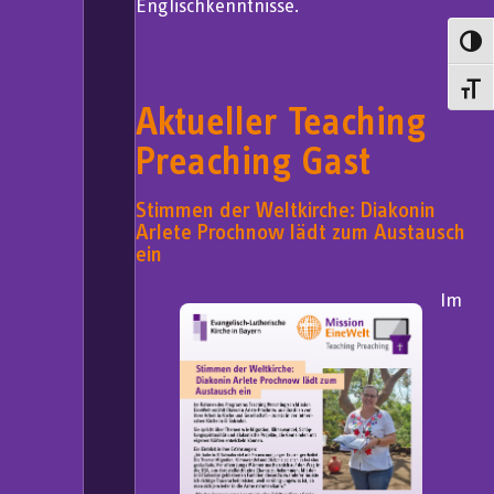
Englischkenntnisse.
Umsch
Schrif
Aktueller Teaching
Preaching Gast
Stimmen der Weltkirche: Diakonin
Arlete Prochnow lädt zum Austausch
ein
Im