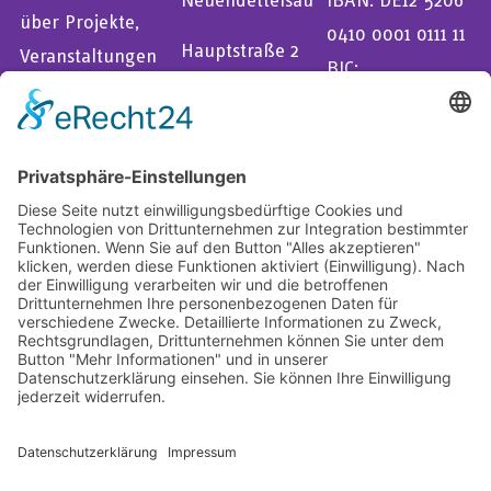
über Projekte,
0410 0001 0111 11
Hauptstraße 2
Veranstaltungen
BIC:
91564
und mehr
GENODEF1EK1
Neuendettelsau
informiert zu
Evangelische
bleiben.
Bank eG
Online spenden
Impressum
Datenschutz
AGBs für Veranstaltungen
Barrierefreiheit
Design & Code
kube.studio
© Mission EineWelt 2026