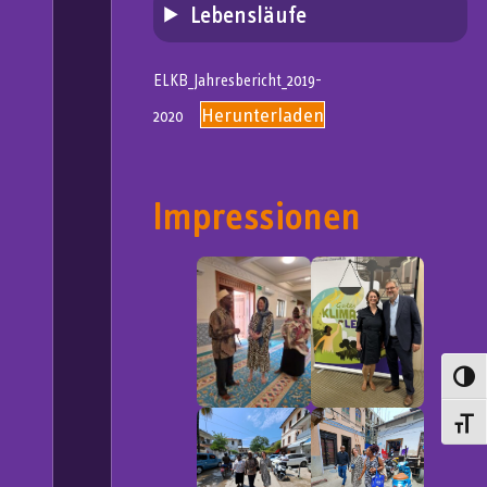
Lebensläufe
ELKB_Jahresbericht_2019-
Herunterladen
2020
Impressionen
Umsch
Schrif