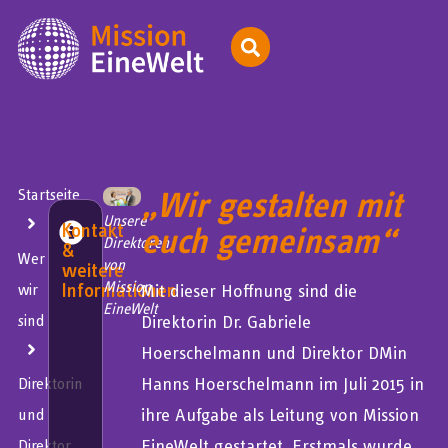
„Wir gestalten mit
Startseite
Unsere
Kontakt
euch gemeinsam“
Direktoren
&
Wer
von
weitere
Informationen
Mission
wir
Mit dieser Hoffnung sind die
EineWelt
sind
Direktorin Dr. Gabriele
Hoerschelmann und Direktor DMin
Hanns Hoerschelmann im Juli 2015 in
Direktorin
ihre Aufgabe als Leitung von Mission
und
EineWelt gestartet. Erstmals wurde
Direktor