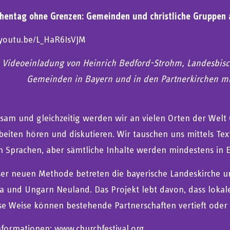
chentag ohne Grenzen: Gemeinden und christliche Gruppen 
/youtu.be/L_HaR6IsVJM
Videoeinladung von Heinrich Bedford-Strohm, Landesbisch
Gemeinden in Bayern und in den Partnerkirchen mit
am und gleichzeitig werden wir an vielen Orten der Welt G
beiten hören und diskutieren. Wir tauschen uns mittels Te
en Sprachen, aber sämtliche Inhalte werden mindestens in E
ser neuen Methode betreten die bayerische Landeskirche und 
ia und Ungarn Neuland. Das Projekt lebt davon, dass lo
se Weise können bestehende Partnerschaften vertieft oder
nformationen:
www.churchfestival.org