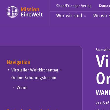
Shop/Erlanger Verlag
Kontak
Wer wir sind
Wo wir 
Startseit
Vi
Navigation
Virtueller Weltkirchentag –
O
Online Schulungstermin
Wann
WAN
21.06.