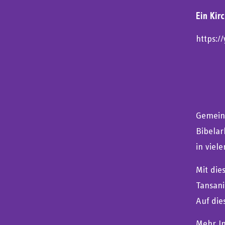
Ein Kir
https:/
Gemeins
Bibelar
in viel
Mit die
Tansan
Auf die
Mehr I