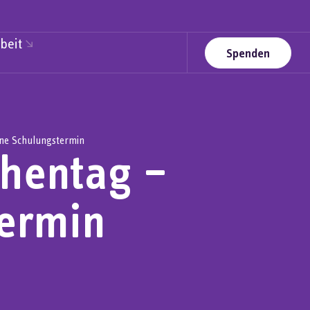
beit
Spenden
line Schulungstermin
chentag –
termin