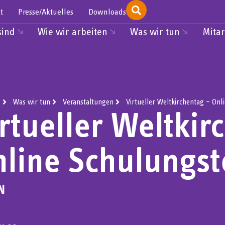
t
Presse/Aktuelles
Downloads
sind
Wie wir arbeiten
Was wir tun
Mitar
e
Was wir tun
Veranstaltungen
Virtueller Weltkirchentag – On
rtueller Weltkir
nline Schulungs
N
16