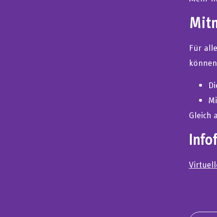
Mitm
Für all
können,
Di
Mi
Gleich
Info
Virtuel