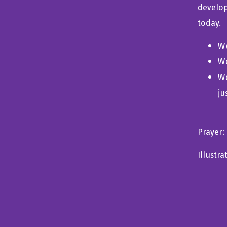
develop
today.
We
We
We
ju
Prayer:
Illustr