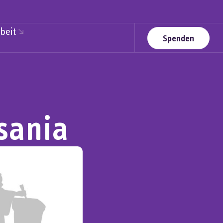
beit
Spenden
sania