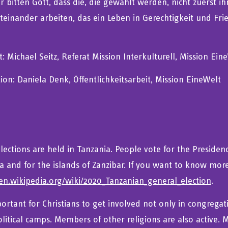
r bitten Gott, dass die, die gewählt werden, nicht zuerst i
teinander arbeiten, das ein Leben in Gerechtigkeit und Frie
: Michael Seitz, Referat Mission Interkulturell, Mission Ein
ation: Daniela Denk, Öffentlichkeitsarbeit, Mission EineWelt
lections are held in Tanzania. People vote for the Preside
a and for the islands of Zanzibar. If you want to know more
/en.wikipedia.org/wiki/2020_Tanzanian_general_election
.
mportant for Christians to get involved not only in congregat
political camps. Members of other religions are also active.