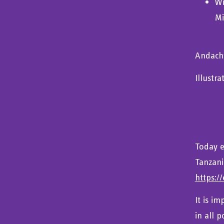
Wi
Mi
Andacht
Illustr
Today e
Tanzani
https:/
It is i
in all 