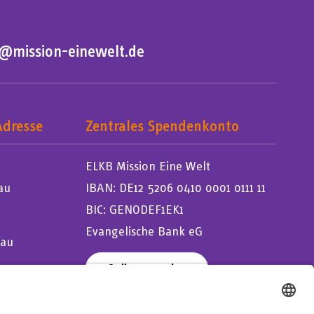
o@mission-einewelt.de
Adresse
Zentrales Spendenkonto
ELKB Mission Eine Welt
au
IBAN: DE12 5206 0410 0001 0111 11
BIC: GENODEF1EK1
Evangelische Bank eG
sau
Online spenden