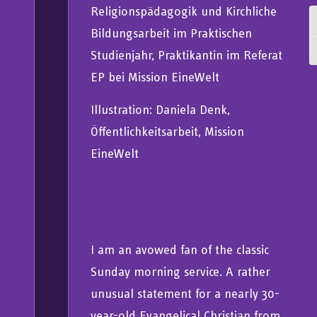
Religionspädagogik und Kirchliche
U
Bildungsarbeit im Praktischen
S
Studienjahr, Praktikantin im Referat
EP bei Mission EineWelt
Illustration: Daniela Denk,
Öffentlichkeitsarbeit, Mission
EineWelt
I am an avowed fan of the classic
Sunday morning service. A rather
unusual statement for a nearly 30-
year-old Evangelical Christian from