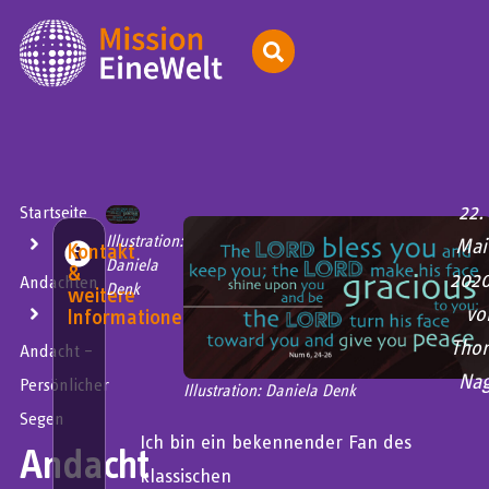
22.
Startseite
Illustration:
Mai
Kontakt
Daniela
&
202
Andachten
Denk
weitere
vo
Informationen
Tho
Andacht –
Nag
Persönlicher
Illustration: Daniela Denk
Segen
Ich bin ein bekennender Fan des
Andacht
klassischen