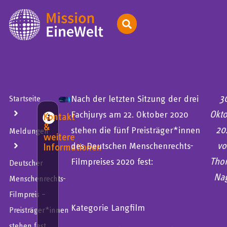
3
Nach der letzten Sitzung der drei
Startseite
Okt
Fachjurys am 22. Oktober 2020
Kontakt
&
20
stehen die fünf Preisträger*innen
Meldungen
weitere
vo
des Deutschen Menschenrechts-
Informationen
Tho
Filmpreises 2020 fest:
Deutscher
Na
Menschenrechts-
Filmpreis –
Kategorie Langfilm
Preisträger*innen
stehen fest