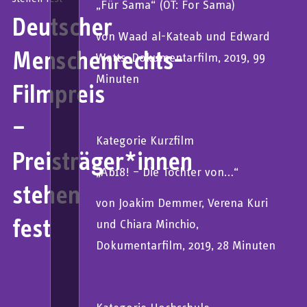
„Für Sama“ (OT: For Sama)
Deutscher
von Waad al-Kateab und Edward
Menschenrechts-
Watts, Dokumentarfilm, 2019, 99
Minuten
Filmpreis
–
Kategorie Kurzfilm
Preisträger*innen
„Ab18! – Die Tochter von…“
stehen
von Joakim Demmer, Verena Kuri
fest
und Chiara Minchio,
Dokumentarfilm, 2019, 28 Minuten