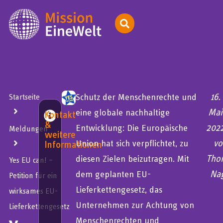
16.
Schutz der Menschenrechte und
Startseite
Mai
eine globale nachhaltige
Kontakt
&
202
Entwicklung: Die Europäische
Meldungen
weitere
vo
Union hat sich verpflichtet, zu
Informationen
Tho
diesen Zielen beizutragen. Mit
Yes EU can! –
Na
dem geplanten EU-
Petition für ein
Lieferkettengesetz, das
wirksames EU-
Unternehmen zur Achtung von
Lieferkettengesetz
Menschenrechten und