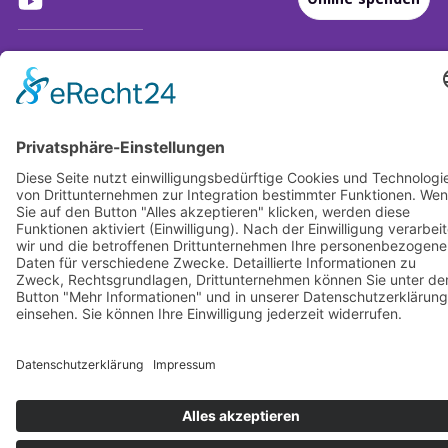
Impressum
Datenschutz
AGBs für Veranstaltungen
Barrierefreiheit
Design & Code
kube.studio
© Mission EineWelt 2026
Centrum für Partnerschaft, Entwicklung und Mission der
Evangelisch-Lutherischen Kirche in Bayern.