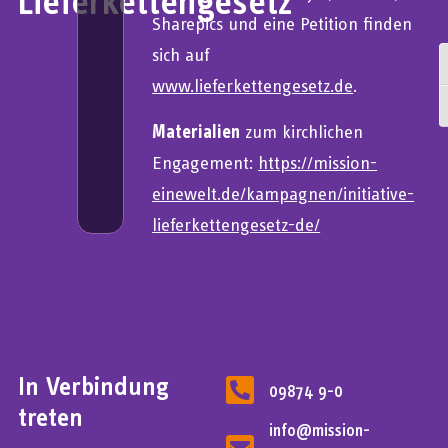
Lieferkettengesetz
Sharepics und eine Petition finden
sich auf
U
www.lieferkettengesetz.de
.
S
Materialien
zum kirchlichen
Engagement:
https://mission-
einewelt.de/kampagnen/initiative-
lieferkettengesetz-de/
In Verbindung
09874 9-0
treten
info@mission-