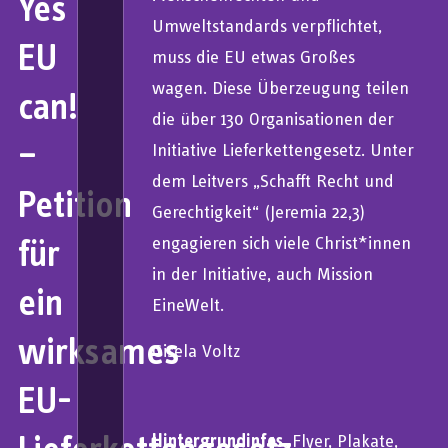
Yes
Umweltstandards verpflichtet,
EU
muss die EU etwas Großes
wagen. Diese Überzeugung teilen
can!
die über 130 Organisationen der
–
Initiative Lieferkettengesetz. Unter
dem Leitvers „Schafft Recht und
Petition
Gerechtigkeit“ (Jeremia 22,3)
für
engagieren sich viele Christ*innen
in der Initiative, auch Mission
ein
EineWelt.
wirksames
Gisela Voltz
EU-
Hintergrundinfos
, Flyer, Plakate,